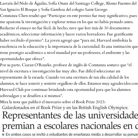
Larraín del Nido de Águilas, Sofía Onate del Santiago College, Alonso Fuentes del
San Ignacio El Bosque y Sofia Gamboa del colegio Saint George.
Constanza Chen resaltó que “Participar en este premio fue muy significativo, pues
me apasiona la investigación y explorar temas en los que no había pensado antes.
Redactar el ensayo no fue fácil, de hecho, tuve que leer más de 30 documentos
académicos, seleccionar información y hacer varios borradores. Fue gratificante
haber recibido el premio”. La joven agregó que “para mí, Harvard simboliza la
excelencia en la educación y la importancia de la curiosidad. Es una institución que
tiene prestigio académico a nivel mundial por sus profesores, el ambiente y las
oportunidades que ofrece”.
Por su parte, Ciaran O’Rourke, profesor de inglés de Constanza sostuvo que “el
nivel de escritura e investigación fue muy alto. Fue difícil seleccionar un
representante de la escuela. Cuando ves una escritura de tan alta calidad de los
alumnos, te hace sonreír y sentirte orgulloso de ellos. Estamos muy agradecidos con
Harvard Club por continuar brindando esta oportunidad para que los alumnos
sobresalgan y se desafíen a sí mismos”.
Mira la nota que publicó el mercurio sobre el Book Prize 2023: