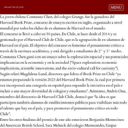
Toggle navi
MENU
Harvard Club de Chile
La joven chilena Constanza Chen, del colegio Grange, fue la ganadora del
Harvard Book Prize, concurso de ensayos escritos en inglés, organizado a nivel
mundial por todos los clubes de ex alumnos de Harvard en el mundo.
El concurso se llevó a cabo en 50 países. En Chile, se hace desde el 2014 y es
gestionado por el Harvard Club de Chile, que es la agrupación de ex-alumnos de
Harvard en el país. El objetivo del concurso es fomentar el pensamiento crítico a
través de la escritura académica, y está dirigido a estudiantes de 2° y 3° medio.
Constanza Chen ganó con un ensayo sobre la exploración espacial y sus potenciales
implicancias en la economía y en la sociedad (“Space exploration: economic
implications, scientific innovations, and the socio-cultural call for curiosity”).
Según relató Magdalena Lund, directora que lidera el Book Prize en Chile “ya
estamos preparando la versión 2023 del Harvard Book Prize, la cual por primera
vez incorporará una categoría en español para expandir la iniciativa en el país e
incluir a una mayor diversidad de colegios y estudiantes”. Asímismo, Andrés Ossa,
miembro del directorio de Harvard Club Chile, destacó que “la idea es que
participen también alumnos de establecimientos públicos para visibilizar más todo
el talento que hay en el país, y para promover el pensamiento crítico en todo
Chile”.
Entre los otros finalistas del premio de este año estuvieron Benjamín Montecinos
del American British School, Sara Melnick del colegio Maimonides, Gaspar